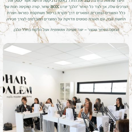
היוצר שלמות. בחרנו לעצב את החלל באופן בו ביקשה ודרשה אשר יספק את
הצרכים שלה, אך לצד כל האזור "הלבן" יצרנו BOX שחור, קורה המקיפה חנות של
כלל המוצרים הנמכרים, המוארים דרך תקרת בריסול משתקפת כמראה ויוצרת
תחושת גובה, עם תאורת ספוטים מדויקת על המוצרים המובלטים לצורך מכירה.
הבוקס השחור שנוצר – יוצר משיכה אוטומטית אצל הלקוח בחלל הלבן.
ZOOM