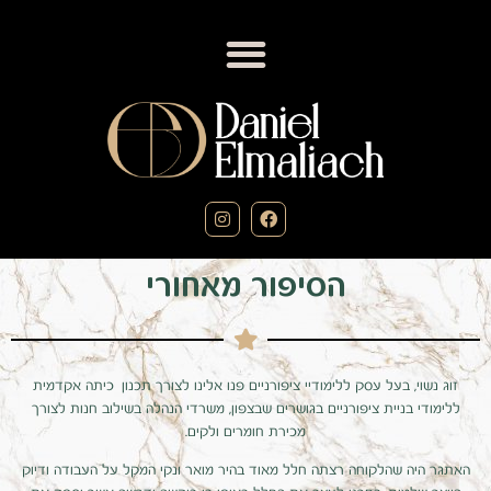
הסיפור מאחורי
זוג נשוי, בעל עסק ללימודיי ציפורניים פנו אלינו לצורך תכנון כיתה אקדמית
ללימודי בניית ציפורניים בגושרים שבצפון, משרדי הנהלה בשילוב חנות לצורך
מכירת חומרים ולקים.
האתגר היה שהלקוחה רצתה חלל מאוד בהיר מואר ונקי המקל על העבודה ודיוק