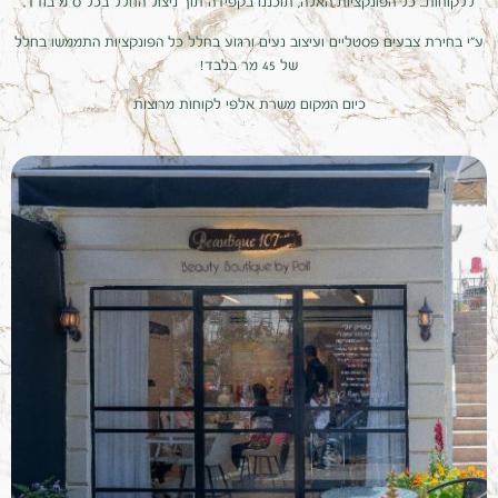
ללקוחות.. כל הפונקציות האלה, תוכננו בקפידה תוך ניצול החלל בכל ס"מ בודד.
ע"י בחירת צבעים פסטליים ועיצוב נעים ורגוע בחלל כל הפונקציות התממשו בחלל
של 45 מר בלבד!
כיום המקום משרת אלפי לקוחות מרוצות
ZOOM