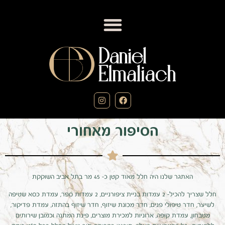
הסיפור מאחורי
האתגר שלנו היה חלל מאוד קטן כ- 45 מר בתל אביב השוקקת
חלל שצריך להכיל- 2 עמדות בניית ציפורניים, 2 עמדות ספר, עמדת כסא שטיפה
לשיער, חדר טיפולי פנים, חדר מכונת שיזוף, חדר שיזוף בהתזה, עמדת פדיקור,
מטבחון, עמדת קופה, ארוניות למכירת מוצרים, פינת המתנה וכמובן שירותים